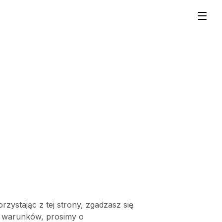
Otwó
zystając z tej strony, zgadzasz się 
h warunków, prosimy o 