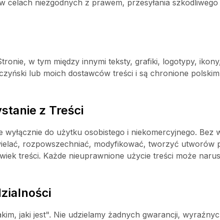
y w celach niezgodnych z prawem, przesyłania szkodliwego
a
tronie, w tym między innymi teksty, grafiki, logotypy, ikony
yński lub moich dostawców treści i są chronione polski
stanie z Treści
ane wyłącznie do użytku osobistego i niekomercyjnego. Be
ielać, rozpowszechniać, modyfikować, tworzyć utworów po
wiek treści. Każde nieuprawnione użycie treści może narusz
zialności
akim, jaki jest". Nie udzielamy żadnych gwarancji, wyraźnyc