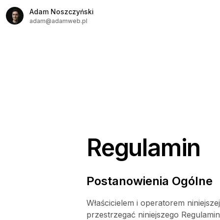
Adam Noszczyński
adam@adamweb.pl
Dostępny do współpracy full-t
Regulamin
Postanowienia Ogólne
Właścicielem i operatorem niniejsze
przestrzegać niniejszego Regulaminu